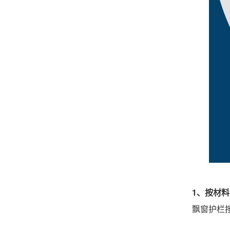
1、按材
飘窗护栏按材