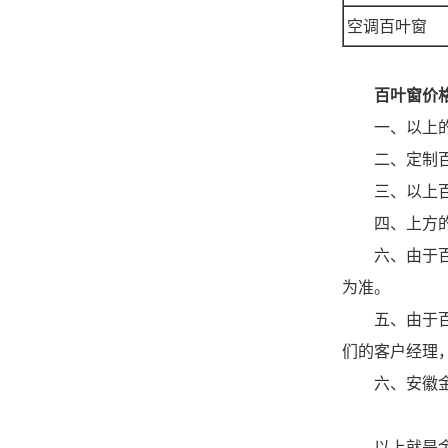
空调百叶窗
百叶窗价
一、以上的百
二、定制百叶
三、以上百叶
四、上方的百叶
六、由于百叶
为准。
五、由于百叶
们的客户经理
六、安徽金用
以上就是金用