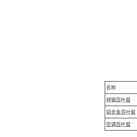
名称
锌钢百叶窗
铝合金百叶窗
空调百叶窗